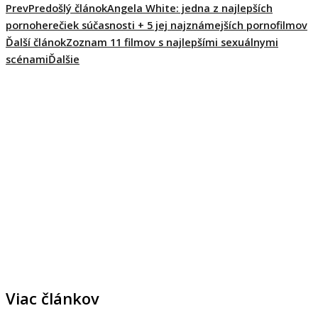
Prev
Predošlý článok
Angela White: jedna z najlepších
pornoherečiek súčasnosti + 5 jej najznámejších pornofilmov
Ďalší článok
Zoznam 11 filmov s najlepšími sexuálnymi
scénami
Ďalšie
Viac článkov