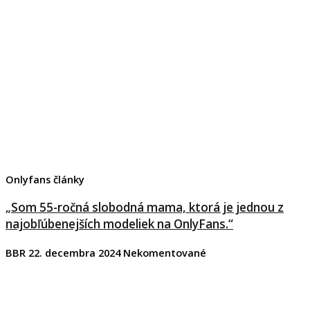
Onlyfans články
„Som 55-ročná slobodná mama, ktorá je jednou z
najobľúbenejších modeliek na OnlyFans.“
BBR
22. decembra 2024
Nekomentované