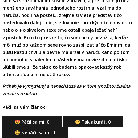
som sa s rozopínaním košele zabavila, a preto som ju bez
menšieho zaváhania jednoducho roztrhla. Vzal ma do
náručia, hodil na posteľ… zrejme si viete predstaviť čo
nasledovalo ďalej… nie, sledovanie tureckých telenoviel to
nebolo. Po skvelom sexe sme ostali obaja ležať nahí
v posteli. Bolo to presne to, čo som nikdy nezažila, keďže
môj muž po každom sexe rovno zaspí, zatiaľ čo Emir mi dal
pusu každú chvíľu a pevne ma držal v náručí. Ráno po tom
mi pomohol s balením a následne ma odviezol na letisko.
Sľúbili sme si, že takto to budeme opakovať každý rok
a tento sľub plníme už 5 rokov.
Príbeh je vymyslený a nenachádza sa v ňom (možno) žiadna
zhoda s realitou.
Páčil sa vám článok?
Páčil sa mi!
0
Tak akurát.
0
Nepáčil sa mi.
1