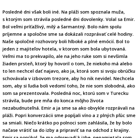
Posledné dni však boli iné. Na pláži som spoznala muža,
s ktorým som strávila posledné dni dovolenky. Volal sa Emir.
Bol veľmi príťažlivý, milý a šarmantný. Bolo nám spolu
príjemne a spoločne sme sa dokázali rozprávať celé hodiny.
Naše spoločné rozhovory boli hlboké a plné emócií. Bol to
jeden z majiteľov hotela, v ktorom som bola ubytovaná.
Veľmi ma to prekvapilo, ale na jeho ruke som si nevšimla
žiaden prsteň, ktorý by hovoril o tom, že niekoho má alebo
to len nechcel dať najavo, ako ja, ktorá som si svoju obrúčku
schovávala v izbovom trezore, aby ho nik nevidel. Nechcela
som, aby si ľudia boli vedomí toho, že nie som slobodná, ako
som sa prezentovala. Posledná noc, ktorú som v Turecku
strávila, bude pre mňa do konca môjho života
nezabudnuteľná. Emir a ja sme sa ako obvykle rozprávali na
pláži. Popri konverzácii sme popíjali víno a z plných pľúc sme
sa smiali. Niečo krátko po polnoci som zahlásila, že by bolo
načase vrátiť sa do izby a pripraviť sa na odchod z krajiny.
Emir sa ponúkol, že ma odprevadí k izbe, nenamietala som.