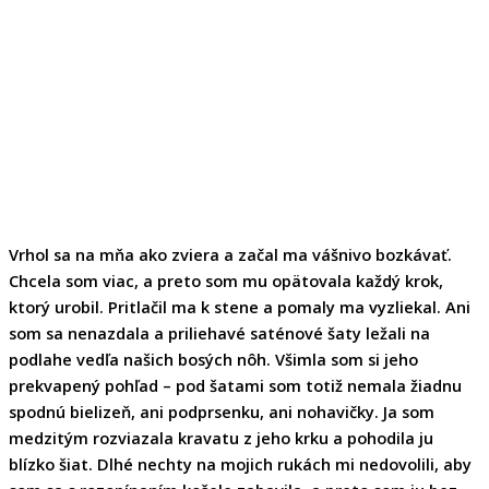
Vrhol sa na mňa ako zviera a začal ma vášnivo bozkávať.
Chcela som viac, a preto som mu opätovala každý krok,
ktorý urobil. Pritlačil ma k stene a pomaly ma vyzliekal. Ani
som sa nenazdala a priliehavé saténové šaty ležali na
podlahe vedľa našich bosých nôh. Všimla som si jeho
prekvapený pohľad – pod šatami som totiž nemala žiadnu
spodnú bielizeň, ani podprsenku, ani nohavičky. Ja som
medzitým rozviazala kravatu z jeho krku a pohodila ju
blízko šiat. Dlhé nechty na mojich rukách mi nedovolili, aby