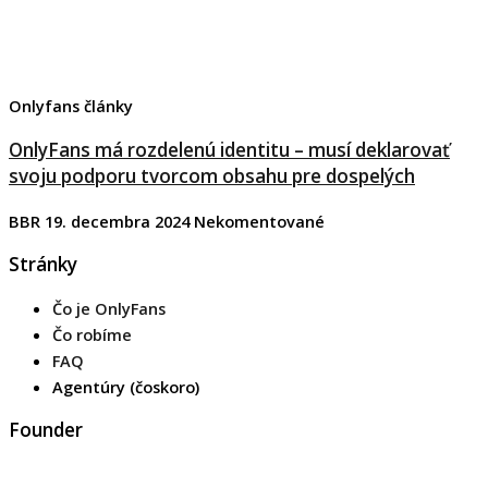
Onlyfans články
OnlyFans má rozdelenú identitu – musí deklarovať
svoju podporu tvorcom obsahu pre dospelých
BBR
19. decembra 2024
Nekomentované
Stránky
Čo je OnlyFans
Čo robíme
FAQ
Agentúry (čoskoro)
Founder