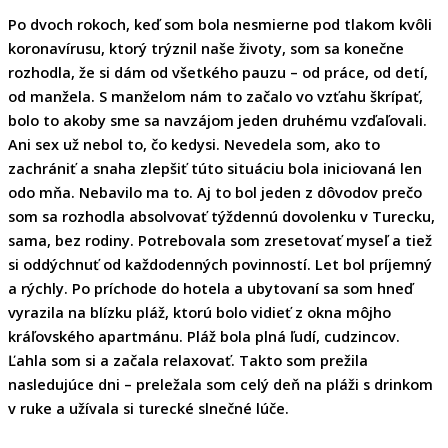
Po dvoch rokoch, keď som bola nesmierne pod tlakom kvôli
koronavírusu, ktorý trýznil naše životy, som sa konečne
rozhodla, že si dám od všetkého pauzu – od práce, od detí,
od manžela. S manželom nám to začalo vo vzťahu škrípať,
bolo to akoby sme sa navzájom jeden druhému vzďaľovali.
Ani sex už nebol to, čo kedysi. Nevedela som, ako to
zachrániť a snaha zlepšiť túto situáciu bola iniciovaná len
odo mňa. Nebavilo ma to. Aj to bol jeden z dôvodov prečo
som sa rozhodla absolvovať týždennú dovolenku v Turecku,
sama, bez rodiny. Potrebovala som zresetovať myseľ a tiež
si oddýchnuť od každodenných povinností. Let bol príjemný
a rýchly. Po príchode do hotela a ubytovaní sa som hneď
vyrazila na blízku pláž, ktorú bolo vidieť z okna môjho
kráľovského apartmánu. Pláž bola plná ľudí, cudzincov.
Ľahla som si a začala relaxovať. Takto som prežila
nasledujúce dni – preležala som celý deň na pláži s drinkom
v ruke a užívala si turecké slnečné lúče.