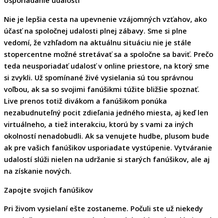
Usporiadanie udalosti
Nie je lepšia cesta na upevnenie vzájomných vzťahov, ako
účasť na spoločnej udalosti plnej zábavy. Sme si plne
vedomí, že vzhľadom na aktuálnu situáciu nie je stále
stopercentne možné stretávať sa a spoločne sa baviť. Prečo
teda neusporiadať udalosť v online priestore, na ktorý sme
si zvykli. Už spomínané živé vysielania sú tou správnou
voľbou, ak sa so svojimi fanúšikmi túžite bližšie spoznať.
Live prenos totiž divákom a fanúšikom ponúka
nezabudnuteľný pocit zdieľania jedného miesta, aj keď len
virtuálneho, a tiež interakciu, ktorú by s vami za iných
okolností nenadobudli. Ak sa venujete hudbe, plusom bude
ak pre vašich fanúšikov usporiadate vystúpenie. Vytváranie
udalostí slúži nielen na udržanie si starých fanúšikov, ale aj
na získanie nových.
Zapojte svojich fanúšikov
Pri živom vysielaní ešte zostaneme. Počuli ste už niekedy