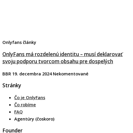
Onlyfans články
OnlyFans má rozdelenú identitu – musí deklarovať
svoju podporu tvorcom obsahu pre dospelých
BBR
19. decembra 2024
Nekomentované
Stránky
Čo je OnlyFans
Čo robíme
FAQ
Agentúry (čoskoro)
Founder