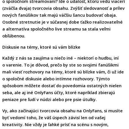
o spoločnom streamovaní? Ide o udalosť, ktorú vedú viacerí
(zväčša dvaja) tvorcovia obsahu. Zvýšiť sledovanosť a prílev
nových fanúšikov tak majú väčšiu šancu budovať obaja.
Osobné stretnutie je v súčasnej dobe ťažko realizovateľné
a alternatíva spoločného live streamu sa stala veľmi
obľúbenou.
Diskusie na témy, ktoré sú vám blízke
Každý z nás sa zaujíma u niečo iné – niektorí o hudbu, iní
o varenie. To je dôvod, prečo by ste so svojimi fanúšikmi
mali viesť rozhovory na témy, ktoré sú blízke vám, či už ide
o spoločné diskusie alebo intímne rozhovory. Týmto
spôsobom môžete dostať do povedomia ostatných nielen
seba, ale aj iné OnlyFans účty, ktoré napríklad zbierajú
peniaze pre ľudí v núdzi alebo pre psie útulky.
Vy, ako začínajúci tvorcovia obsahu na OnlyFans, si musíte
byť vedomí toho, že váš úspech závisí len od vašej
kreativity. Nie vždy je ľahké prísť na scénu s novým,