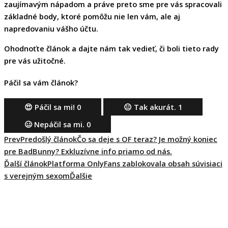
zaujímavým nápadom a práve preto sme pre vás spracovali
základné body, ktoré pomôžu nie len vám, ale aj
napredovaniu vášho účtu.
Ohodnoťte článok a dajte nám tak vedieť, či boli tieto rady
pre vás užitočné.
Páčil sa vám článok?
😍 Páčil sa mi!
0
😐 Tak akurát.
1
🥴 Nepáčil sa mi.
0
Prev
Predošlý článok
Čo sa deje s OF teraz? Je možný koniec
pre BadBunny? Exkluzívne info priamo od nás.
Ďalší článok
Platforma OnlyFans zablokovala obsah súvisiaci
s verejným sexom
Ďalšie