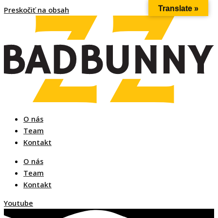
Translate »
Preskočiť na obsah
O nás
Team
Kontakt
O nás
Team
Kontakt
Youtube