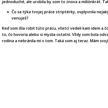
jednoduché, ale urobila by som to znova a miliónkrát. Ta
Čo sa týka tvojej práce striptérky, ovplyvnila neja
venuješ?
Keď som išla robiť túto prácu, všetci vedeli kam idem a 
to, čo hovoria alebo si myslia ostatní. Vždy som bola odv
rodina a nebránila mi v tom. Taká som aj teraz. Mám svoju 