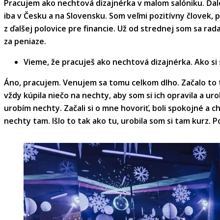
Pracujem ako nechtová dizajnérka v malom salóniku. Ďalej
iba v Česku a na Slovensku. Som veľmi pozitívny človek, 
z ďalšej polovice pre financie. Už od strednej som sa ra
za peniaze.
Vieme, že pracuješ ako nechtová dizajnérka. Ako si s
Áno, pracujem. Venujem sa tomu celkom dlho. Začalo to 
vždy kúpila niečo na nechty, aby som si ich opravila a ur
urobím nechty. Začali si o mne hovoriť, boli spokojné a c
nechty tam. Išlo to tak ako tu, urobila som si tam kurz.