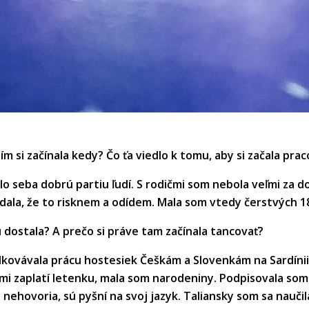
 si začínala kedy? Čo ťa viedlo k tomu, aby si začala prac
o seba dobrú partiu ľudí. S rodičmi som nebola veľmi za d
ala, že to risknem a odídem. Mala som vtedy čerstvých 1
iu dostala? A prečo si práve tam začínala tancovať?
kovávala prácu hostesiek Češkám a Slovenkám na Sardínii
mi zaplatí letenku, mala som narodeniny. Podpisovala som 
y nehovoria, sú pyšní na svoj jazyk. Taliansky som sa nauči