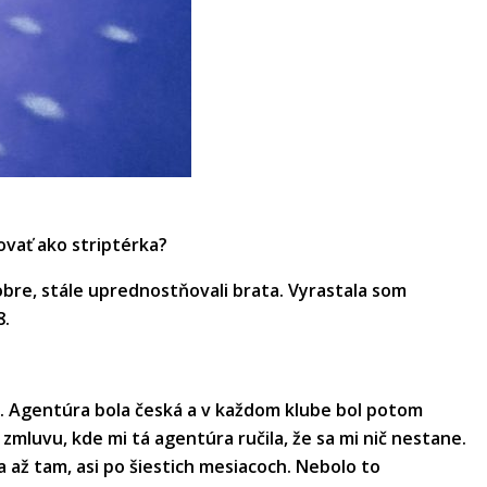
ovať ako striptérka?
obre, stále uprednostňovali brata. Vyrastala som
8.
. Agentúra bola česká a v každom klube bol potom
zmluvu, kde mi tá agentúra ručila, že sa mi nič nestane.
la až tam, asi po šiestich mesiacoch. Nebolo to