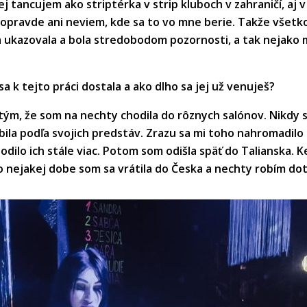
 tancujem ako striptérka v strip kluboch v zahraničí, aj v
popravde ani neviem, kde sa to vo mne berie. Takže všetko,
da ukazovala a bola stredobodom pozornosti, a tak nejako m
a k tejto práci dostala a ako dlho sa jej už venuješ?
tým, že som na nechty chodila do rôznych salónov. Nikdy 
obila podľa svojich predstáv. Zrazu sa mi toho nahromadilo 
hodilo ich stále viac. Potom som odišla späť do Talianska.
 Po nejakej dobe som sa vrátila do Česka a nechty robím do