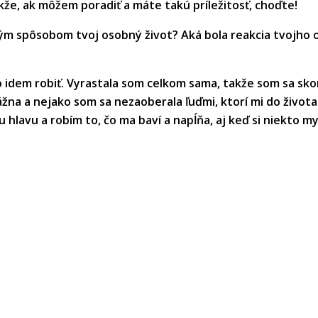
kže, ak môžem poradiť a máte takú príležitosť, choďte!
kým spôsobom tvoj osobný život? Aká bola reakcia tvojho o
čo idem robiť. Vyrastala som celkom sama, takže som sa sk
ážna a nejako som sa nezaoberala ľuďmi, ktorí mi do života
hlavu a robím to, čo ma baví a napĺňa, aj keď si niekto mysl