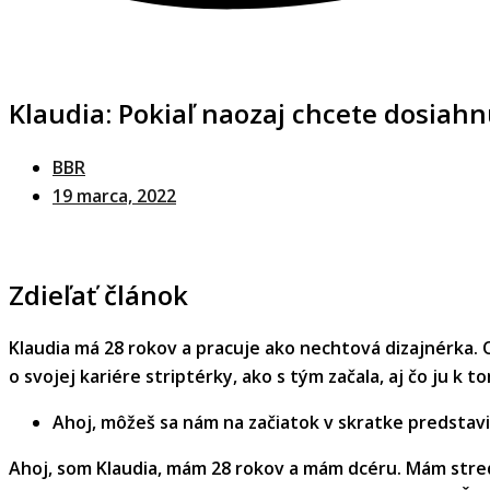
Klaudia: Pokiaľ naozaj chcete dosiah
BBR
19 marca, 2022
Zdieľať článok
Klaudia má 28 rokov a pracuje ako nechtová dizajnérka. O
o svojej kariére striptérky, ako s tým začala, aj čo ju k 
Ahoj, môžeš sa nám na začiatok v skratke predstav
Ahoj, som Klaudia, mám 28 rokov a mám dcéru. Mám stredn