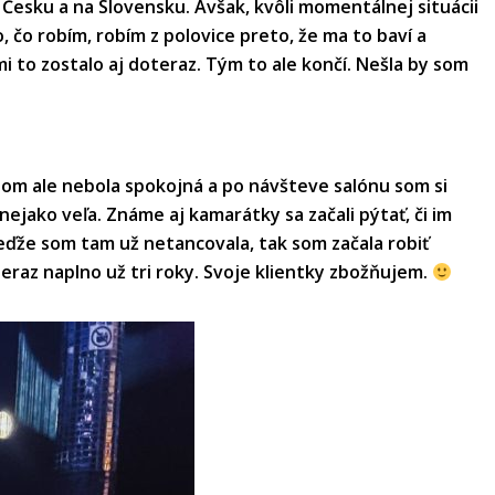
 Česku a na Slovensku. Avšak, kvôli momentálnej situácii
 čo robím, robím z polovice preto, že ma to baví a
i to zostalo aj doteraz. Tým to ale končí. Nešla by som
som ale nebola spokojná a po návšteve salónu som si
nejako veľa. Známe aj kamarátky sa začali pýtať, či im
 Keďže som tam už netancovala, tak som začala robiť
teraz naplno už tri roky. Svoje klientky zbožňujem.