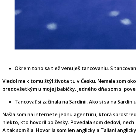
Okrem toho sa tiež venuješ tancovaniu. S tancovaním
Viedol ma k tomu štýl života tu v Česku. Nemala som okol
predovšetkým u mojej babičky. Jedného dňa som si poved
Tancovať si začínala na Sardínii. Ako si sa na Sardín
Našla som na internete jednu agentúru, ktorá sprostred
niekto, kto hovoril po česky. Povedala som dedovi, nech 
A tak som šla. Hovorila som len anglicky a Taliani anglick