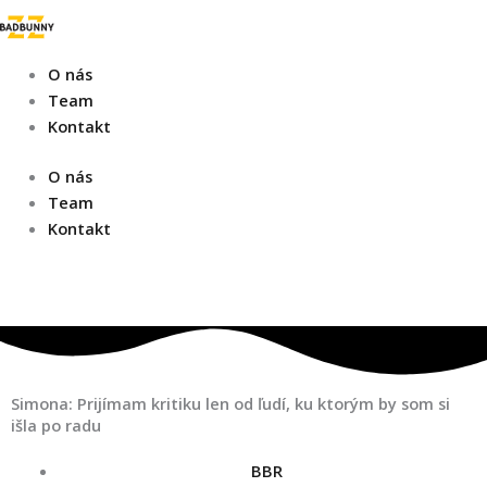
Preskočiť
na
obsah
O nás
Team
Kontakt
O nás
Team
Kontakt
Y
o
u
Simona: Prijímam kritiku len od ľudí, ku ktorým by som si
išla po radu
t
BBR