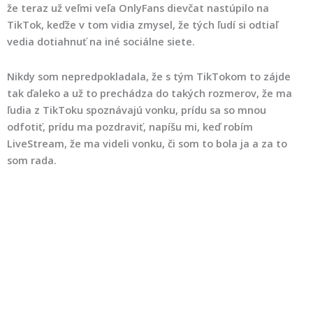
že teraz už veľmi veľa OnlyFans dievčat nastúpilo na
TikTok, keďže v tom vidia zmysel, že tých ľudí si odtiaľ
vedia dotiahnuť na iné sociálne siete.
Nikdy som nepredpokladala, že s tým TikTokom to zájde
tak ďaleko a už to prechádza do takých rozmerov, že ma
ľudia z TikToku spoznávajú vonku, prídu sa so mnou
odfotiť, prídu ma pozdraviť, napíšu mi, keď robím
LiveStream, že ma videli vonku, či som to bola ja a za to
som rada.