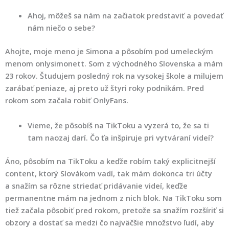
Ahoj, môžeš sa nám na začiatok predstaviť a povedať
nám niečo o sebe?
Ahojte, moje meno je Simona a pôsobím pod umeleckým
menom onlysimonett. Som z východného Slovenska a mám
23 rokov. Študujem posledný rok na vysokej škole a milujem
zarábať peniaze, aj preto už štyri roky podnikám. Pred
rokom som začala robiť OnlyFans.
Vieme, že pôsobíš na TikToku a vyzerá to, že sa ti
tam naozaj darí. Čo ťa inšpiruje pri vytváraní videí?
Áno, pôsobím na TikToku a keďže robím taký explicitnejší
content, ktorý Slovákom vadí, tak mám dokonca tri účty
a snažím sa rôzne striedať pridávanie videí, keďže
permanentne mám na jednom z nich blok. Na TikToku som
tiež začala pôsobiť pred rokom, pretože sa snažím rozšíriť si
obzory a dostať sa medzi čo najväčšie množstvo ľudí, aby