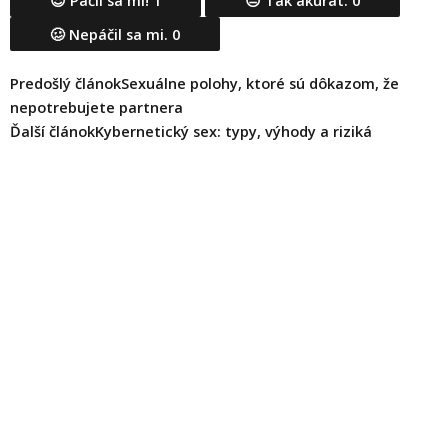
😍 Páčil sa mi!
1
😐 Tak akurát.
0
🥴 Nepáčil sa mi.
0
Prev
Ďalšie
Predošlý článok
Sexuálne polohy, ktoré sú dôkazom, že
nepotrebujete partnera
Ďalší článok
Kybernetický sex: typy, výhody a riziká