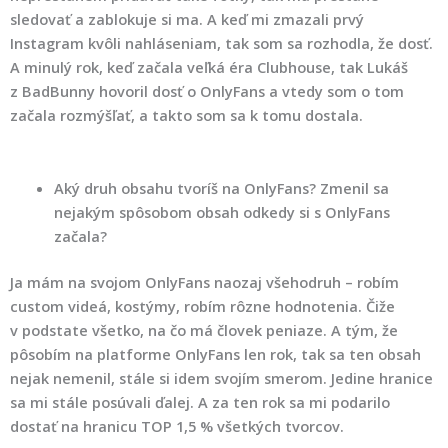
sledovať a zablokuje si ma. A keď mi zmazali prvý
Instagram kvôli nahláseniam, tak som sa rozhodla, že dosť.
A minulý rok, keď začala veľká éra Clubhouse, tak Lukáš
z BadBunny hovoril dosť o OnlyFans a vtedy som o tom
začala rozmýšľať, a takto som sa k tomu dostala.
Aký druh obsahu tvoríš na OnlyFans? Zmenil sa
nejakým spôsobom obsah odkedy si s OnlyFans
začala?
Ja mám na svojom OnlyFans naozaj všehodruh – robím
custom videá, kostýmy, robím rôzne hodnotenia. Čiže
v podstate všetko, na čo má človek peniaze. A tým, že
pôsobím na platforme OnlyFans len rok, tak sa ten obsah
nejak nemenil, stále si idem svojím smerom. Jedine hranice
sa mi stále posúvali ďalej. A za ten rok sa mi podarilo
dostať na hranicu TOP 1,5 % všetkých tvorcov.