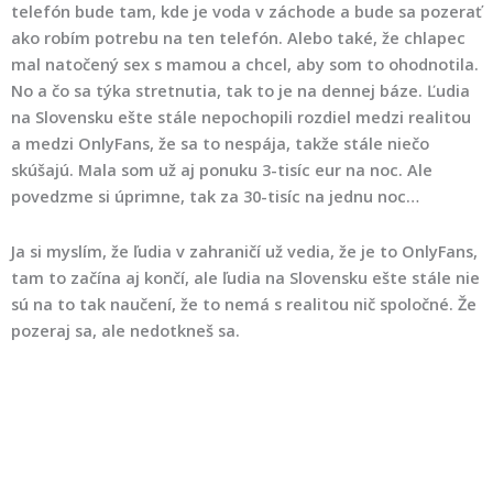
telefón bude tam, kde je voda v záchode a bude sa pozerať
ako robím potrebu na ten telefón. Alebo také, že chlapec
mal natočený sex s mamou a chcel, aby som to ohodnotila.
No a čo sa týka stretnutia, tak to je na dennej báze. Ľudia
na Slovensku ešte stále nepochopili rozdiel medzi realitou
a medzi OnlyFans, že sa to nespája, takže stále niečo
skúšajú. Mala som už aj ponuku 3-tisíc eur na noc. Ale
povedzme si úprimne, tak za 30-tisíc na jednu noc…
Ja si myslím, že ľudia v zahraničí už vedia, že je to OnlyFans,
tam to začína aj končí, ale ľudia na Slovensku ešte stále nie
sú na to tak naučení, že to nemá s realitou nič spoločné. Že
pozeraj sa, ale nedotkneš sa.