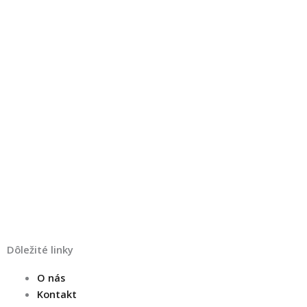
Y
o
Dôležité linky
u
O nás
Kontakt