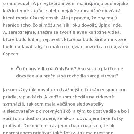
o mne vedeli. A pri vytváraní videí ma inšpirujú buď nejaké
každodenné situácie alebo nejaké zahraničné dievčatá,
ktoré tvoria úžasný obsah. Ale je pravda, že ony majú
hranice toho, čo si môžu na TikToku dovoliť, úplne inde.
A, samozrejme, snažím sa tvoriť hlavne kuriózne videá,
ktoré budú ľudia „hejtovať“, ktoré sa budú šíriť a na ktoré
budú nadávať, aby to malo čo najviac pozretí a čo najväčší
úspech.
Čo ťa priviedlo na OnlyFans? Ako si sa o platforme
dozvedela a prečo si sa rozhodla zaregistrovať?
Ja som vždy inklinovala k odvážnejším fotkám v spodnom
prádle, v plavkách. A keďže som chodila na cirkevné
gymnáziá, tak som mala väčšinou sledovateľky
a sledovateľov z cirkevných škôl a tým to dosť vadilo a boli
voči tomu dosť ohradení, že ako si dovoľujem také fotky
pridávať. Dokonca mi raz jedna baba napísala, že ak
neprestanem pridávať také fotky, tak ma prestane