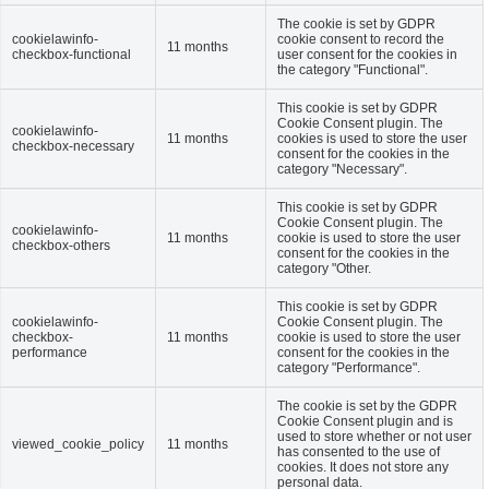
The cookie is set by GDPR
cookielawinfo-
cookie consent to record the
11 months
checkbox-functional
user consent for the cookies in
the category "Functional".
This cookie is set by GDPR
Cookie Consent plugin. The
cookielawinfo-
11 months
cookies is used to store the user
checkbox-necessary
consent for the cookies in the
category "Necessary".
This cookie is set by GDPR
Cookie Consent plugin. The
cookielawinfo-
11 months
cookie is used to store the user
checkbox-others
consent for the cookies in the
category "Other.
This cookie is set by GDPR
cookielawinfo-
Cookie Consent plugin. The
checkbox-
11 months
cookie is used to store the user
performance
consent for the cookies in the
category "Performance".
The cookie is set by the GDPR
Cookie Consent plugin and is
used to store whether or not user
viewed_cookie_policy
11 months
has consented to the use of
cookies. It does not store any
personal data.