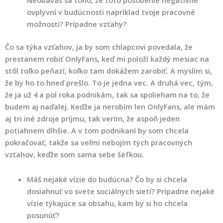
Neobávaš sa toho, že toto pôsobenie negatívne
ovplyvní v budúcnosti napríklad tvoje pracovné
možnosti? Prípadne vzťahy?
Čo sa týka vzťahov, ja by som chlapcovi povedala, že
prestanem robiť OnlyFans, keď mi položí každý mesiac na
stôl toľko peňazí, koľko tam dokážem zarobiť. A myslím si,
že by ho to hneď prešlo. To je jedna vec. A druhá vec, tým,
že ja už 4 a pol roka podnikám, tak sa spolieham na to, že
budem aj naďalej. Keďže ja nerobím len OnlyFans, ale mám
aj tri iné zdroje príjmu, tak verím, že aspoň jeden
potiahnem dlhšie. A v tom podnikaní by som chcela
pokračovať, takže sa veľmi nebojím tých pracovných
vzťahov, keďže som sama sebe šéfkou.
Máš nejaké vízie do budúcna? Čo by si chcela
dosiahnuť vo svete sociálnych sietí? Prípadne nejaké
vízie týkajúce sa obsahu, kam by si ho chcela
posunúť?