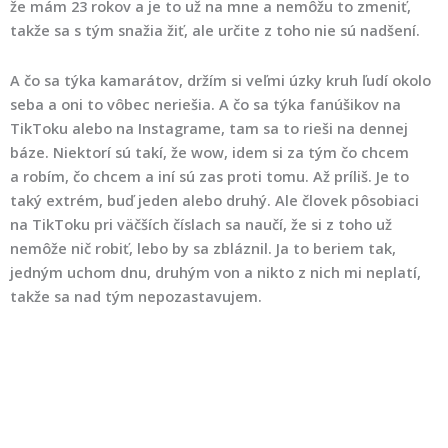
že mám 23 rokov a je to už na mne a nemôžu to zmeniť,
takže sa s tým snažia žiť, ale určite z toho nie sú nadšení.
A čo sa týka kamarátov, držím si veľmi úzky kruh ľudí okolo
seba a oni to vôbec neriešia. A čo sa týka fanúšikov na
TikToku alebo na Instagrame, tam sa to rieši na dennej
báze. Niektorí sú takí, že wow, idem si za tým čo chcem
a robím, čo chcem a iní sú zas proti tomu. Až príliš. Je to
taký extrém, buď jeden alebo druhý. Ale človek pôsobiaci
na TikToku pri väčších číslach sa naučí, že si z toho už
nemôže nič robiť, lebo by sa zbláznil. Ja to beriem tak,
jedným uchom dnu, druhým von a nikto z nich mi neplatí,
takže sa nad tým nepozastavujem.