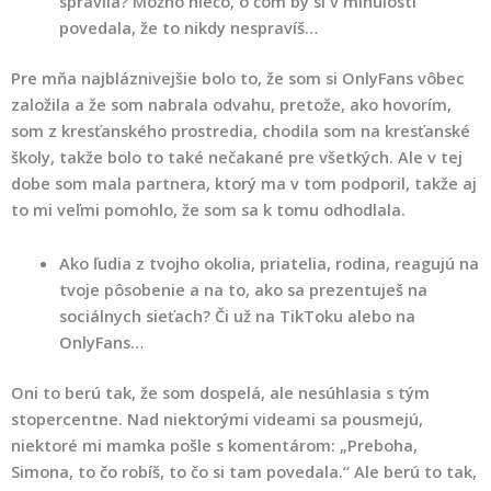
spravila? Možno niečo, o čom by si v minulosti
povedala, že to nikdy nespravíš…
Pre mňa najbláznivejšie bolo to, že som si OnlyFans vôbec
založila a že som nabrala odvahu, pretože, ako hovorím,
som z kresťanského prostredia, chodila som na kresťanské
školy, takže bolo to také nečakané pre všetkých. Ale v tej
dobe som mala partnera, ktorý ma v tom podporil, takže aj
to mi veľmi pomohlo, že som sa k tomu odhodlala.
Ako ľudia z tvojho okolia, priatelia, rodina, reagujú na
tvoje pôsobenie a na to, ako sa prezentuješ na
sociálnych sieťach? Či už na TikToku alebo na
OnlyFans…
Oni to berú tak, že som dospelá, ale nesúhlasia s tým
stopercentne. Nad niektorými videami sa pousmejú,
niektoré mi mamka pošle s komentárom: „Preboha,
Simona, to čo robíš, to čo si tam povedala.“ Ale berú to tak,