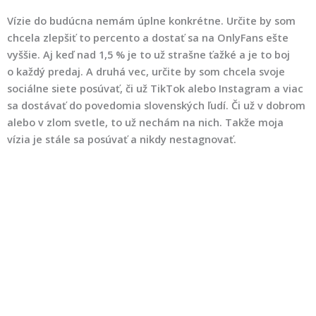
Vízie do budúcna nemám úplne konkrétne. Určite by som
chcela zlepšiť to percento a dostať sa na OnlyFans ešte
vyššie. Aj keď nad 1,5 % je to už strašne ťažké a je to boj
o každý predaj. A druhá vec, určite by som chcela svoje
sociálne siete posúvať, či už TikTok alebo Instagram a viac
sa dostávať do povedomia slovenských ľudí. Či už v dobrom
alebo v zlom svetle, to už nechám na nich. Takže moja
vízia je stále sa posúvať a nikdy nestagnovať.