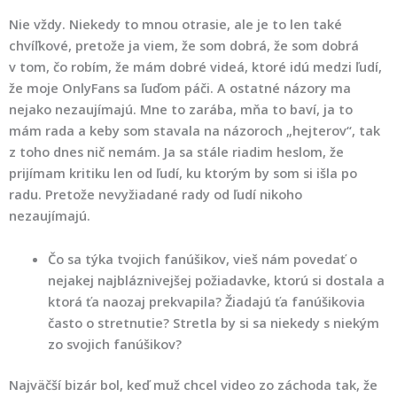
Nie vždy. Niekedy to mnou otrasie, ale je to len také
chvíľkové, pretože ja viem, že som dobrá, že som dobrá
v tom, čo robím, že mám dobré videá, ktoré idú medzi ľudí,
že moje OnlyFans sa ľuďom páči. A ostatné názory ma
nejako nezaujímajú. Mne to zarába, mňa to baví, ja to
mám rada a keby som stavala na názoroch „hejterov“, tak
z toho dnes nič nemám. Ja sa stále riadim heslom, že
prijímam kritiku len od ľudí, ku ktorým by som si išla po
radu. Pretože nevyžiadané rady od ľudí nikoho
nezaujímajú.
Čo sa týka tvojich fanúšikov, vieš nám povedať o
nejakej najbláznivejšej požiadavke, ktorú si dostala a
ktorá ťa naozaj prekvapila? Žiadajú ťa fanúšikovia
často o stretnutie? Stretla by si sa niekedy s niekým
zo svojich fanúšikov?
Najväčší bizár bol, keď muž chcel video zo záchoda tak, že