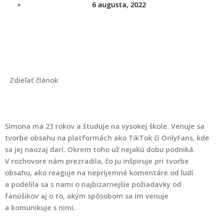
u
6 augusta, 2022
b
e
Zdieľať článok
Simona má 23 rokov a študuje na vysokej škole. Venuje sa
tvorbe obsahu na platformách ako TikTok či OnlyFans, kde
sa jej naozaj darí. Okrem toho už nejakú dobu podniká.
V rozhovore nám prezradila, čo ju inšpiruje pri tvorbe
obsahu, ako reaguje na nepríjemné komentáre od ľudí
a podelila sa s nami o najbizarnejšie požiadavky od
fanúšikov aj o to, akým spôsobom sa im venuje
a komunikuje s nimi.