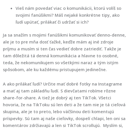
Vieš nám povedať viac o komunikácii, ktorú volíš so
svojimi fanúšikmi? Máš nejaké konkrétne tipy, ako
ľudí upútať, prilákať či udržať si ich?
Ja sa snažím s mojimi fanúšikmi komunikovať denno-denne,
ale je to pre mňa dosť ťažké, keďže mám aj iné zdroje
príjmu a musím si ten čas vedieť dobre zatriediť. Takže je
tam dôležitá tá denná komunikácia a hlavne to osobné,
teda, že nekomunikujem so všetkými naraz a tým istým
spôsobom, ale ku každému pristupujem jedinečne.
A ako prilákať ľudí? Určite mať dobré fotky na Instagrame
a mať aj tam základňu ľudí. S dievčatami robíme rôzne
share-for-share. A tiež je dobrý aj ten TikTok. Všetci
hovoria, že na TikToku sú len deti a že tam nie je tá cieľová
skupina, ale je to preto, lebo väčšinou deti komentujú
príspevky. Sú tam aj naše cieľovky, dospelí chlapi, len oni sa
komentárov zdržiavajú a len si TikTok scrollujú. Myslím si,