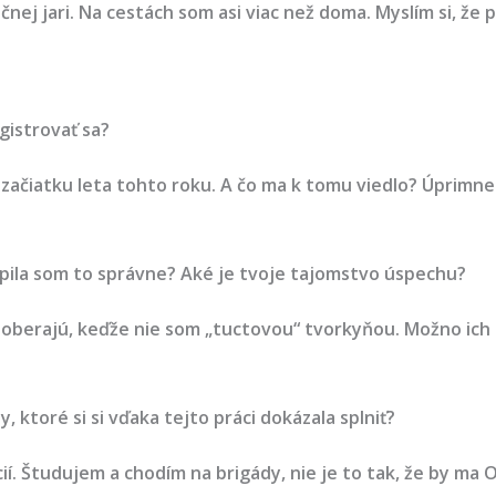
nej jari. Na cestách som asi viac než doma. Myslím si, že 
egistrovať sa?
ačiatku leta tohto roku. A čo ma k tomu viedlo? Úprimne 
opila som to správne? Aké je tvoje tajomstvo úspechu?
a odoberajú, keďže nie som „tuctovou“ tvorkyňou. Možno ic
, ktoré si si vďaka tejto práci dokázala splniť?
ií. Študujem a chodím na brigády, nie je to tak, že by ma O