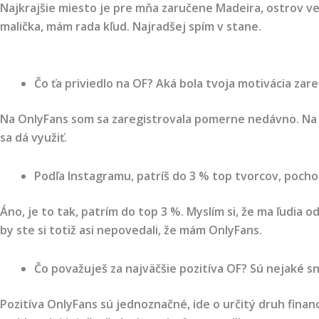
Najkrajšie miesto je pre mňa zaručene Madeira, ostrov več
malička, mám rada kľud. Najradšej spím v stane.
Čo ťa priviedlo na OF? Aká bola tvoja motivácia zar
Na OnlyFans som sa zaregistrovala pomerne nedávno. Na z
sa dá využiť.
Podľa Instagramu, patríš do 3 % top tvorcov, poch
Áno, je to tak, patrím do top 3 %. Myslím si, že ma ľudi
by ste si totiž asi nepovedali, že mám OnlyFans.
Čo považuješ za najväčšie pozitíva OF? Sú nejaké sny
Pozitíva OnlyFans sú jednoznačné, ide o určitý druh financ