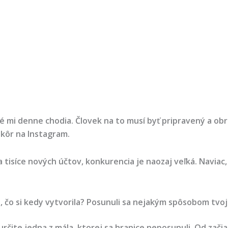
é mi denne chodia. Človek na to musí byť pripravený a obr
skôr na Instagram.
tisíce nových účtov, konkurencia je naozaj veľká. Naviac,
, čo si kedy vytvorila? Posunuli sa nejakým spôsobom tvoj
rčite jedna z mála, ktorej sa hranice neposunuli. Od zač