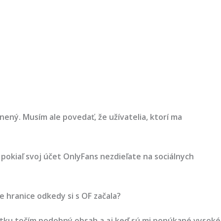
nený. Musím ale povedať, že užívatelia, ktorí ma
 pokiaľ svoj účet OnlyFans nezdieľate na sociálnych
e hranice odkedy si s OF začala?
iatku točím podobný obsah a aj keď sú mi ponúkané vysoké