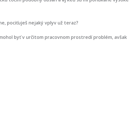
e, pociťuješ nejaký vplyv už teraz?
čet mohol byť v určitom pracovnom prostredí problém, avšak