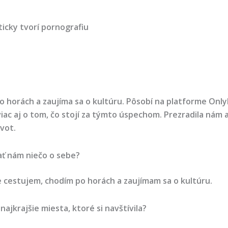
aticky tvorí pornografiu
o horách a zaujíma sa o kultúru. Pôsobí na platforme Only
c aj o tom, čo stojí za týmto úspechom. Prezradila nám aj
ivot.
ať nám niečo o sebe?
 cestujem, chodím po horách a zaujímam sa o kultúru.
ajkrajšie miesta, ktoré si navštívila?