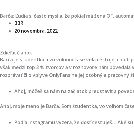
Barča: Ľudia si často myslia, že pokiaľ má žena OF, autom
BBR
20 novembra, 2022
Zdieľať článok
Barča je študentka a vo voľnom čase veľa cestuje, chodí p
však medzi top 3 % tvorcov a v rozhovore nám povedala via
rozprávať či o vplyve OnlyFans na jej osobný a pracovný ž
Ahoj, môžeš sa nám na začiatok predstaviť a poved
Ahoj, moje meno je Barča. Som študentka, vo voľnom čase
Podľa Instagramu vyzerá, že dosť cestuješ… Aké sú n