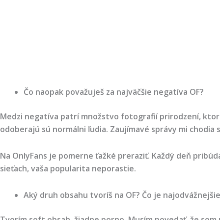
Čo naopak považuješ za najväčšie negatíva OF?
Medzi negatíva patrí množstvo fotografií prirodzení, ktor
odoberajú sú normálni ľudia. Zaujímavé správy mi chodia 
Na OnlyFans je pomerne ťažké preraziť. Každý deň pribúda 
sieťach, vaša popularita neporastie.
Aký druh obsahu tvoríš na OF? Čo je najodvážnejšie
Tvorím soft obsah, žiadne porno. Musím povedať, že som u