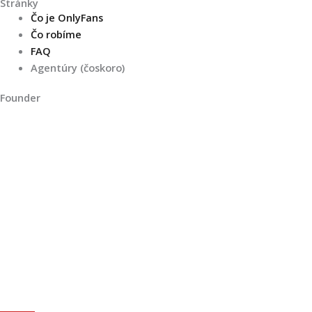
Stránky
Čo je OnlyFans
Čo robíme
FAQ
Agentúry (čoskoro)
Founder