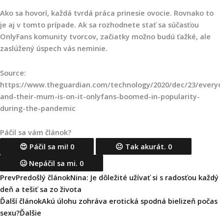
Ako sa hovorí, každá tvrdá práca prinesie ovocie. Rovnako to
je aj v tomto prípade. Ak sa rozhodnete stať sa súčasťou
OnlyFans komunity tvorcov, začiatky možno budú ťažké, ale
zaslúžený úspech vás neminie.
Source:
https://www.theguardian.com/technology/2020/dec/23/every
and-their-mum-is-on-it-onlyfans-boomed-in-popularity-
during-the-pandemic
Páčil sa vám článok?
😍 Páčil sa mi!
0
😐 Tak akurát.
0
🥴 Nepáčil sa mi.
0
Prev
Predošlý článok
Nina: Je dôležité užívať si s radosťou každý
deň a tešiť sa zo života
Ďalší článok
Akú úlohu zohráva erotická spodná bielizeň počas
sexu?
Ďalšie