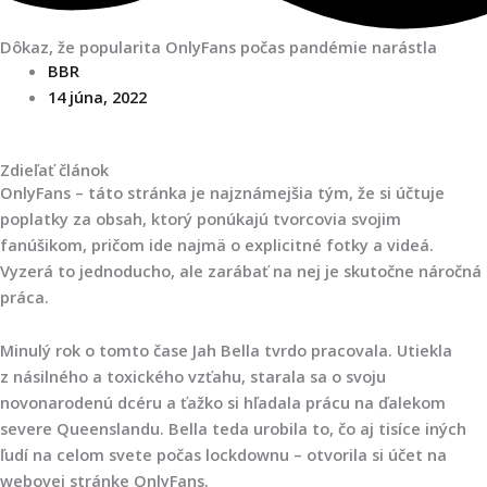
Dôkaz, že popularita OnlyFans počas pandémie narástla
BBR
14 júna, 2022
Zdieľať článok
OnlyFans – táto stránka je najznámejšia tým, že si účtuje
poplatky za obsah, ktorý ponúkajú tvorcovia svojim
fanúšikom, pričom ide najmä o explicitné fotky a videá.
Vyzerá to jednoducho, ale zarábať na nej je skutočne náročná
práca.
Minulý rok o tomto čase Jah Bella tvrdo pracovala. Utiekla
z násilného a toxického vzťahu, starala sa o svoju
novonarodenú dcéru a ťažko si hľadala prácu na ďalekom
severe Queenslandu. Bella teda urobila to, čo aj tisíce iných
ľudí na celom svete počas lockdownu – otvorila si účet na
webovej stránke OnlyFans.