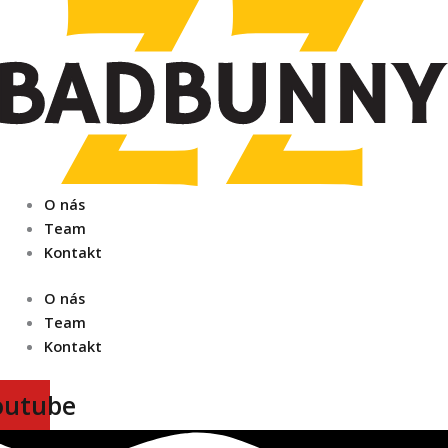
Preskočiť
na
obsah
O nás
Team
Kontakt
O nás
Team
Kontakt
outube