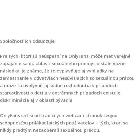
Spoločnosť ich odsudzuje
Pre tých, ktorí sú neúspešní na OnlyFans, môže mať verejné
zapájanie sa do oblasti sexuálneho priemyslu stále vážne
následky. Je známe, že to ovplyvňuje aj vyhliadky na
zamestnanie v odvetviach nesúvisiacich so sexuálnou prácou
a môže to ovplyvniť aj súdne rozhodnutia v prípadoch
starostlivosti o deti a v extrémnych prípadoch existuje
diskriminácia aj v oblasti bývania.
OnlyFans sa líši od tradičných webcam stránok svojou
schopnosťou prilákať laických používateľov – tých, ktorí sa
nikdy predtým nezaoberali sexuálnou prácou.