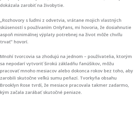
dokázala
zarobiť na živobytie
.
„Rozhovory s ľuďmi z odvetvia, vrátane mojich vlastných
skúseností s používaním OnlyFans, mi hovoria, že dosiahnutie
aspoň minimálnej výplaty potrebnej na život môže chvíľu
trvať“ hovorí.
Mnohí tvorcovia sa zhodujú na jednom – používatelia, ktorým
sa nepodarí vytvoriť širokú základňu fanúšikov, môžu
pracovať mnoho mesiacov alebo dokonca rokov bez toho, aby
zarobili skutočne veľkú sumu peňazí. Tvorkyňa obsahu
Brooklyn Rose tvrdí, že mesiace pracovala takmer zadarmo,
kým začala zarábať skutočné peniaze.