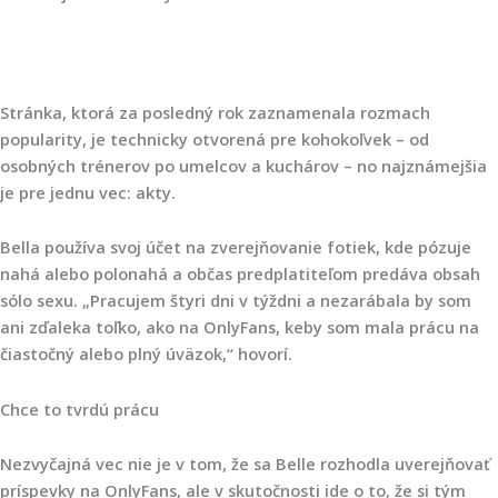
Stránka, ktorá za posledný rok zaznamenala rozmach
popularity, je technicky otvorená pre kohokoľvek – od
osobných trénerov po umelcov a kuchárov – no najznámejšia
je pre jednu vec:
akty
.
Bella používa svoj účet na zverejňovanie fotiek, kde pózuje
nahá alebo polonahá a občas predplatiteľom predáva obsah
sólo sexu. „Pracujem štyri dni v týždni a nezarábala by som
ani zďaleka toľko, ako na OnlyFans, keby som mala prácu na
čiastočný alebo plný úväzok,“ hovorí.
Chce to tvrdú prácu
Nezvyčajná vec nie je v tom, že sa Belle rozhodla uverejňovať
príspevky na OnlyFans, ale v skutočnosti ide o to, že si tým