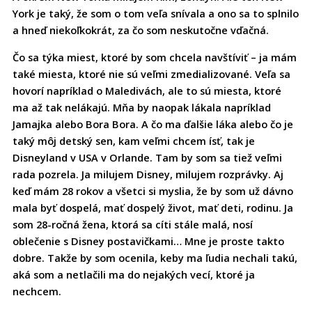
York je taký, že som o tom veľa snívala a ono sa to splnilo
a hneď niekoľkokrát, za čo som neskutočne vďačná.
Čo sa týka miest, ktoré by som chcela navštíviť – ja mám
také miesta, ktoré nie sú veľmi zmedializované. Veľa sa
hovorí napríklad o Maledivách, ale to sú miesta, ktoré
ma až tak nelákajú. Mňa by naopak lákala napríklad
Jamajka alebo Bora Bora. A čo ma ďalšie láka alebo čo je
taký môj detský sen, kam veľmi chcem ísť, tak je
Disneyland v USA v Orlande. Tam by som sa tiež veľmi
rada pozrela. Ja milujem Disney, milujem rozprávky. Aj
keď mám 28 rokov a všetci si myslia, že by som už dávno
mala byť dospelá, mať dospelý život, mať deti, rodinu. Ja
som 28-ročná žena, ktorá sa cíti stále malá, nosí
oblečenie s Disney postavičkami… Mne je proste takto
dobre. Takže by som ocenila, keby ma ľudia nechali takú,
aká som a netlačili ma do nejakých vecí, ktoré ja
nechcem.