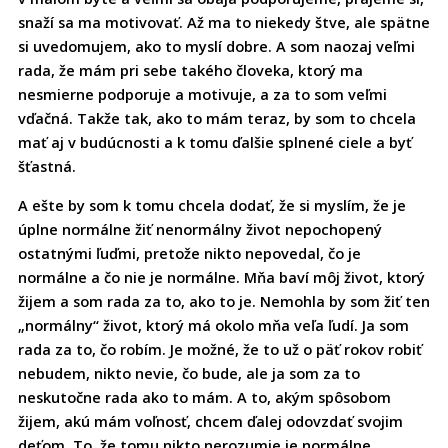
snaží sa ma motivovať. Až ma to niekedy štve, ale spätne
si uvedomujem, ako to myslí dobre. A som naozaj veľmi
rada, že mám pri sebe takého človeka, ktorý ma
nesmierne podporuje a motivuje, a za to som veľmi
vďačná. Takže tak, ako to mám teraz, by som to chcela
mať aj v budúcnosti a k tomu ďalšie splnené ciele a byť
šťastná.
A ešte by som k tomu chcela dodať, že si myslím, že je
úplne normálne žiť nenormálny život nepochopený
ostatnými ľuďmi, pretože nikto nepovedal, čo je
normálne a čo nie je normálne. Mňa baví môj život, ktorý
žijem a som rada za to, ako to je. Nemohla by som žiť ten
„normálny“ život, ktorý má okolo mňa veľa ľudí. Ja som
rada za to, čo robím. Je možné, že to už o päť rokov robiť
nebudem, nikto nevie, čo bude, ale ja som za to
neskutočne rada ako to mám. A to, akým spôsobom
žijem, akú mám voľnosť, chcem ďalej odovzdať svojim
deťom. To, že tomu nikto nerozumie je normálne.