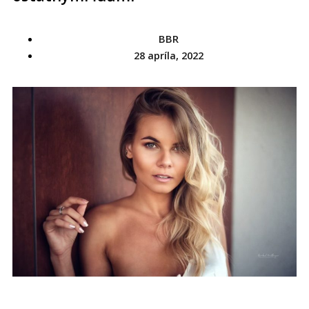
u
b
BBR
28 apríla, 2022
e