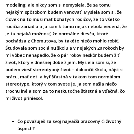
modeling, ale nikdy som si nemyslela, že sa tomu
nejakým spôsobom budem venovať. Myslela som si, že
človek na to musí mať bohatých rodičov, že to všetko
rodičia zariadia a ja som k tomu nejak nebola vedená, že
je tu nejaká možnosť, že normálne dievča, ktoré
pochádza z Chomutova, by takéto niečo mohlo robiť.
Študovala som sociálnu školu a v nejakých 20 rokoch by
mi vôbec nenapadlo, že o pár rokov neskôr budem žiť
život, ktorý v dnešnej dobe žijem. Myslela som si, že
budem viesť stereotypný život – dokončiť školu, nájsť si
prácu, mať deti a byť šťastná v takom tom normálom
stereotype, ktorý v tom svete je. Ja som našla niečo
trochu iné a som za to neskutočne šťastná a vďačná, čo
mi život priniesol.
Čo považuješ za svoj najväčší pracovný či životný
úspech?