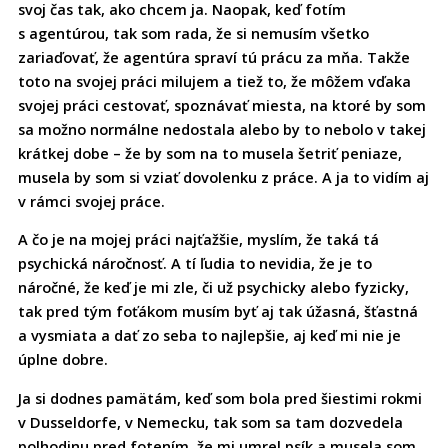
svoj čas tak, ako chcem ja. Naopak, keď fotím
s agentúrou, tak som rada, že si nemusím všetko
zariaďovať, že agentúra spraví tú prácu za mňa. Takže
toto na svojej práci milujem a tiež to, že môžem vďaka
svojej práci cestovať, spoznávať miesta, na ktoré by som
sa možno normálne nedostala alebo by to nebolo v takej
krátkej dobe – že by som na to musela šetriť peniaze,
musela by som si vziať dovolenku z práce. A ja to vidím aj
v rámci svojej práce.
A čo je na mojej práci najťažšie, myslím, že taká tá
psychická náročnosť. A tí ľudia to nevidia, že je to
náročné, že keď je mi zle, či už psychicky alebo fyzicky,
tak pred tým foťákom musím byť aj tak úžasná, šťastná
a vysmiata a dať zo seba to najlepšie, aj keď mi nie je
úplne dobre.
Ja si dodnes pamätám, keď som bola pred šiestimi rokmi
v Dusseldorfe, v Nemecku, tak som sa tam dozvedela
polhodinu pred fotením, že mi umrel psík a musela som