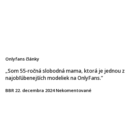
Onlyfans články
„Som 55-ročná slobodná mama, ktorá je jednou z
najobľúbenejších modeliek na OnlyFans.“
BBR
22. decembra 2024
Nekomentované