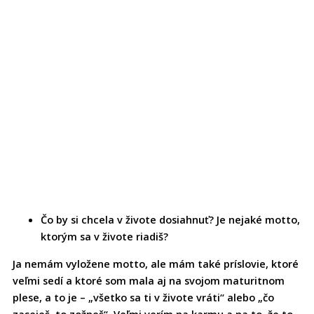
Čo by si chcela v živote dosiahnuť? Je nejaké motto,
ktorým sa v živote riadiš?
Ja nemám vyložene motto, ale mám také príslovie, ktoré
veľmi sedí a ktoré som mala aj na svojom maturitnom
plese, a to je – „všetko sa ti v živote vráti“ alebo „čo
zaseješ, to zožneš“. Veľmi verím na karmu a na to, že to,