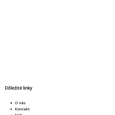
Y
o
Dôležité linky
u
O nás
t
Kontakt