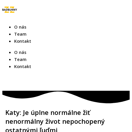
Preskočiť
na
obsah
O nás
Team
Kontakt
O nás
Team
Kontakt
Y
o
u
Katy: Je úplne normálne žiť
t
nenormálny život nepochopený
ostatnými ľuďmi