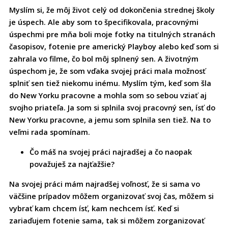
Myslím si, že môj život celý od dokončenia strednej školy
je úspech. Ale aby som to špecifikovala, pracovnými
úspechmi pre mňa boli moje fotky na titulných stranách
časopisov, fotenie pre americký Playboy alebo keď som si
zahrala vo filme, čo bol môj splnený sen. A životným
úspechom je, že som vďaka svojej práci mala možnosť
splniť sen tiež niekomu inému. Myslím tým, keď som šla
do New Yorku pracovne a mohla som so sebou vziať aj
svojho priateľa. Ja som si splnila svoj pracovný sen, ísť do
New Yorku pracovne, a jemu som splnila sen tiež. Na to
veľmi rada spomínam.
Čo máš na svojej práci najradšej a čo naopak
považuješ za najťažšie?
Na svojej práci mám najradšej voľnosť, že si sama vo
väčšine prípadov môžem organizovať svoj čas, môžem si
vybrať kam chcem ísť, kam nechcem ísť. Keď si
zariaďujem fotenie sama, tak si môžem zorganizovať