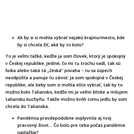
Ak by si si mohla vybrať nejakú krajinu/mesto, kde
by si chcela žiť, aké by to bolo?
To je veľmi ťažké, keďže ja som človek, ktorý je spokojný
v Českej republike. Jediné, čo mi tu trochu vadí, tak sú
ľudia alebo taká tá „česká“ povaha – tu sa úspech
neodpúšťa a panuje tu závisť. Ja som spokojná v Českej
republike, ale keby som si mohla ešte vybrať, tak by to
možno bolo Taliansko, keďže mi je veľmi blízke a milujem
taliansku kuchyňu. Takže možno kvôli tomu jedlu by som
chcela do Talianska.
Pandémia pravdepodobne ovplyvnila aj tvoj
pracovný život… Čo bolo pre teba počas pandémie
najťažšie?