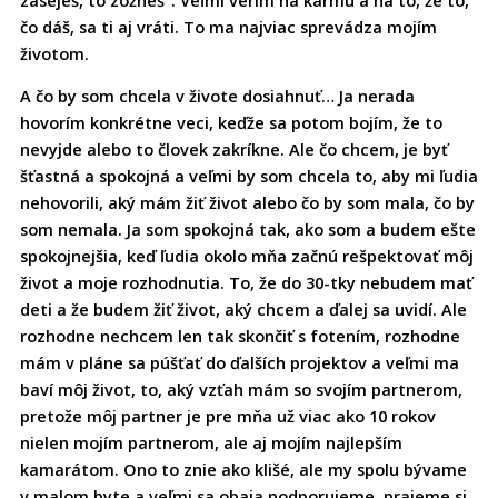
čo dáš, sa ti aj vráti. To ma najviac sprevádza mojím
životom.
A čo by som chcela v živote dosiahnuť… Ja nerada
hovorím konkrétne veci, keďže sa potom bojím, že to
nevyjde alebo to človek zakríkne. Ale čo chcem, je byť
šťastná a spokojná a veľmi by som chcela to, aby mi ľudia
nehovorili, aký mám žiť život alebo čo by som mala, čo by
som nemala. Ja som spokojná tak, ako som a budem ešte
spokojnejšia, keď ľudia okolo mňa začnú rešpektovať môj
život a moje rozhodnutia. To, že do 30-tky nebudem mať
deti a že budem žiť život, aký chcem a ďalej sa uvidí. Ale
rozhodne nechcem len tak skončiť s fotením, rozhodne
mám v pláne sa púšťať do ďalších projektov a veľmi ma
baví môj život, to, aký vzťah mám so svojím partnerom,
pretože môj partner je pre mňa už viac ako 10 rokov
nielen mojím partnerom, ale aj mojím najlepším
kamarátom. Ono to znie ako klišé, ale my spolu bývame
v malom byte a veľmi sa obaja podporujeme, prajeme si,