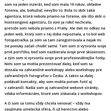
som na jeden inzerát, keď som mala 19 rokov, ohľadne
fotenia, ale, bohužiaľ, nevyšlo to. Bola to skôr taká
agentúra, ktorá nebola priamo na fotenie, ale išlo skôr o
hostesingovú agentúru, čo som ja robiť nechcela,
pretože som nebola priamo z Prahy. Ale dali mi odkaz na
jeden web, ktorý som v tej dobe nepoznala, a to bol web
fotopátračka. Ja som sa tam zaregistrovala a nejak mi
tie ponuky začali chodiť samé. Tam som si vytvorila svoje
prvé portfólio, keď som nazbierala svoje prvé skúsenosti,
a tým som si vytvorila svoje prvé profesionálnejšie fotky.
Nimi som sa mohla prezentovať ďalej, keď som sa
dostala na zahraničné workshopy alebo workshopy pre
zahraničných fotografov v Česku. A takto sa ďalej
podávali kontakty, aby som mohla potom fotiť aj
v zahraničí. Našla som aj zahraničné webové stránky,
vďaka informáciám, ktoré som získavala z workshopov.
A či som sa tomu vždy chcela venovať – vždy ma
zaujímala umelecká sféra, či už herectvo alebo