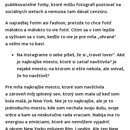
publikovateľné fotky, ktoré môžu fotografi postovať na
sociálnych sieťach a nemusia tam dávať cenzúru.
A najradšej fotím asi fashion, pretože to chce fotiť
málokto a málokto to vie fotiť. Cítim sa v tom lepšie
a vyžívam sa v tom, keďže to nie je pre mňa „ohrané“
a veľmi ma to baví.
Na Instagrame o sebe píšeš, že si „travel lover“. Aké
je najkrajšie miesto, ktoré si zatiaľ navštívila? Je
nejaké miesto, na ktorom si ešte nebola, ale snívaš,
že ho navštíviš?
Pre mňa najkrajšie miesto, ktoré som navštívila
a zároveň môj splnený sen, ktorý som mala už keď som
bola malá, je New York. Nie je to najkrajšie, ale je to
jednoducho miesto, kde som nechala svoju dušu, svoje
srdce a kam sa neskutočne rada vraciam. Nabíja ma to
energiou a emóciami, ktoré ani nemôžem vyjadriť.
A okrem New Yorku milujem Rím, Londýn. Ale ten New