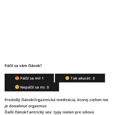
Páčil sa vám článok?
Páčil sa mi!
1
Tak akurát.
0
Nepáčil sa mi.
0
Prev
Ďalšie
Predošlý článok
Orgazmická meditácia, ktorej cieľom nie
je dosiahnuť orgazmus
Ďalší článok
Tantrický sex: typy nielen pre sólovú