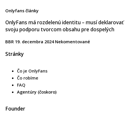
Onlyfans články
OnlyFans má rozdelenú identitu – musí deklarovať
svoju podporu tvorcom obsahu pre dospelých
BBR
19. decembra 2024
Nekomentované
Stránky
Čo je OnlyFans
Čo robíme
FAQ
Agentúry (čoskoro)
Founder