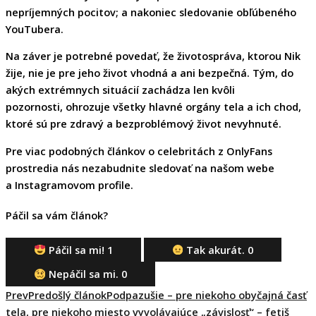
nepríjemných pocitov; a nakoniec sledovanie obľúbeného
YouTubera.
Na záver je potrebné povedať, že životospráva, ktorou Nik
žije,
nie je pre jeho život vhodná
a ani bezpečná. Tým, do
akých extrémnych situácií zachádza len kvôli
pozornosti,
ohrozuje všetky hlavné orgány tela
a ich chod,
ktoré sú pre zdravý a bezproblémový život nevyhnuté.
Pre viac podobných článkov o celebritách z OnlyFans
prostredia nás nezabudnite sledovať na našom webe
a Instagramovom profile.
Páčil sa vám článok?
Páčil sa mi!
1
Tak akurát.
0
Nepáčil sa mi.
0
Prev
Predošlý článok
Podpazušie – pre niekoho obyčajná časť
tela, pre niekoho miesto vyvolávajúce „závislosť“ – fetiš