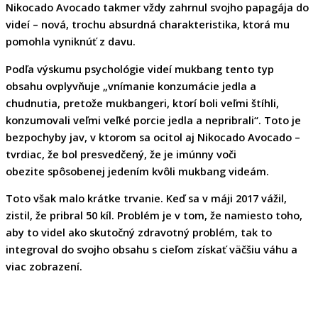
Nikocado Avocado takmer vždy zahrnul svojho papagája do
videí – nová, trochu absurdná charakteristika, ktorá mu
pomohla vyniknúť z davu.
Podľa výskumu psychológie videí mukbang tento typ
obsahu ovplyvňuje „
vnímanie konzumácie jedla
a
chudnutia, pretože mukbangeri, ktorí boli veľmi štíhli,
konzumovali veľmi veľké porcie jedla a nepribrali“. Toto je
bezpochyby jav, v ktorom sa ocitol aj Nikocado Avocado –
tvrdiac, že
bol presvedčený, že je imúnny voči
obezite
spôsobenej jedením kvôli mukbang videám.
Toto však malo krátke trvanie. Keď sa v máji 2017 vážil,
zistil, že
pribral 50 kíl
. Problém je v tom, že namiesto toho,
aby to videl ako skutočný zdravotný problém, tak to
integroval do svojho obsahu s cieľom
získať väčšiu váhu a
viac zobrazení
.