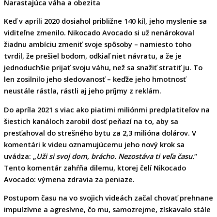
Narastajúca váha a obezita
Keď v apríli 2020 dosiahol približne
140 kíl
, jeho myslenie sa
viditeľne zmenilo. Nikocado Avocado si už nenárokoval
žiadnu ambíciu zmeniť svoje spôsoby – namiesto toho
tvrdil, že
prešiel bodom, odkiaľ niet návratu
, a že je
jednoduchšie prijať svoju váhu, než sa snažiť stratiť ju. To
len zosilnilo jeho sledovanosť – keďže
jeho hmotnosť
neustále rástla, rástli aj jeho príjmy z reklám.
Do apríla 2021 s viac ako piatimi miliónmi predplatiteľov na
šiestich kanáloch zarobil dosť peňazí na to, aby sa
presťahoval do strešného bytu za 2,3 milióna dolárov. V
komentári k videu oznamujúcemu jeho nový krok sa
uvádza: „
Uži si svoj dom, brácho. Nezostáva ti veľa času.
“
Tento komentár zahŕňa dilemu, ktorej čelí Nikocado
Avocado:
výmena zdravia za peniaze
.
Postupom času na vo svojich videách začal chovať
prehnane
impulzívne a agresívne
, čo mu, samozrejme, získavalo stále