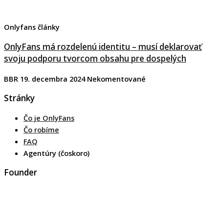
Onlyfans články
OnlyFans má rozdelenú identitu – musí deklarovať
svoju podporu tvorcom obsahu pre dospelých
BBR
19. decembra 2024
Nekomentované
Stránky
Čo je OnlyFans
Čo robíme
FAQ
Agentúry (čoskoro)
Founder