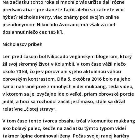
Na začiatku tohto roka si mnohí z vás určite dali rôzne
predsavzatia – prestanete fajčiť alebo sa začnete viac
hýbať? Nicholas Perry, viac známy pod svojím online
pseudonymom Nikocado Avocado, má však za
cieľ
dosiahnuť niečo cez 185 kíl
.
Nicholasov príbeh
Len pred časom
bol
Nikocado
vegánskym blogerom
, ktorý
žil svoj skromný život v Kolumbii. V tom čase
vážil
niečo
okolo
70 kíl
, čo je v porovnaní s jeho aktuálnou váhou
obrovským kontrastom. Dňa 5. októbra 2016 bolo na jeho
kanál nahrané prvé z mnohých videí mukbang, teda video,
v ktorom sa je; zvyčajne ide o veľké, priam obrovské porcie
jedál, a hoci sa rozhodol začať jesť mäso, stále sa držal
relatívne „čistej stravy“.
V tom čase tento tvorca obsahu trčal v komunite mukbang
ako boľavý palec, keďže na začiatku týmto typom videí
takmer úplne dominovali ženy. Počas svojej ranej kariéry