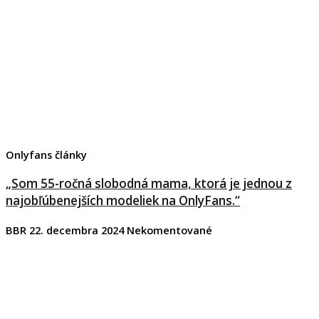
Onlyfans články
„Som 55-ročná slobodná mama, ktorá je jednou z
najobľúbenejších modeliek na OnlyFans.“
BBR
22. decembra 2024
Nekomentované