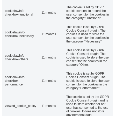
The cookie is set by GDPR
cookielawinfo-
cookie consent to record the
11 months
checkbox-functional
user consent for the cookies in
the category "Functional".
This cookie is set by GDPR
Cookie Consent plugin. The
cookielawinfo-
11 months
cookies is used to store the
checkbox-necessary
user consent for the cookies in
the category "Necessary".
This cookie is set by GDPR
Cookie Consent plugin. The
cookielawinfo-
11 months
cookie is used to store the user
checkbox-others
consent for the cookies in the
category "Other.
This cookie is set by GDPR
cookielawinfo-
Cookie Consent plugin. The
checkbox-
11 months
cookie is used to store the user
performance
consent for the cookies in the
category "Performance".
The cookie is set by the GDPR
Cookie Consent plugin and is
used to store whether or not
viewed_cookie_policy
11 months
user has consented to the use
of cookies. It does not store
any personal data.