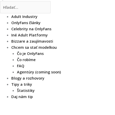
Adult Industry
OnlyFans články
Celebrity na OnlyFans
Iné Adult Platformy
Bizzare a zaujímavosti
Chcem sa stať modelkou
Čo je OnlyFans
Čo robíme
FAQ
Agentúry (coming soon)
Blogy a rozhovory
Tipy a triky
Štatistiky
Daj nám tip