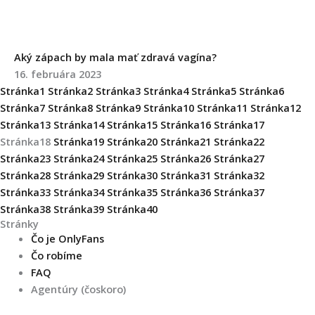
Aký zápach by mala mať zdravá vagína?
16. februára 2023
Stránka
1
Stránka
2
Stránka
3
Stránka
4
Stránka
5
Stránka
6
Stránka
7
Stránka
8
Stránka
9
Stránka
10
Stránka
11
Stránka
12
Stránka
13
Stránka
14
Stránka
15
Stránka
16
Stránka
17
Stránka
18
Stránka
19
Stránka
20
Stránka
21
Stránka
22
Stránka
23
Stránka
24
Stránka
25
Stránka
26
Stránka
27
Stránka
28
Stránka
29
Stránka
30
Stránka
31
Stránka
32
Stránka
33
Stránka
34
Stránka
35
Stránka
36
Stránka
37
Stránka
38
Stránka
39
Stránka
40
Stránky
Čo je OnlyFans
Čo robíme
FAQ
Agentúry (čoskoro)