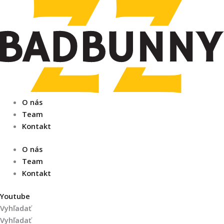
Preskočiť
na
obsah
O nás
Team
Kontakt
O nás
Team
Kontakt
Youtube
Vyhľadať
Vyhľadať